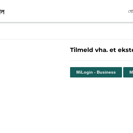
াল
হো
Tilmeld vha. et ekst
MiLogin - Business
M