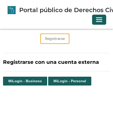
Portal público de Derechos Civ
Cambia
Iniciar sesión
Registrarse
Canjear invitación
Registrarse con una cuenta externa
MiLogin - Business
MiLogin - Personal