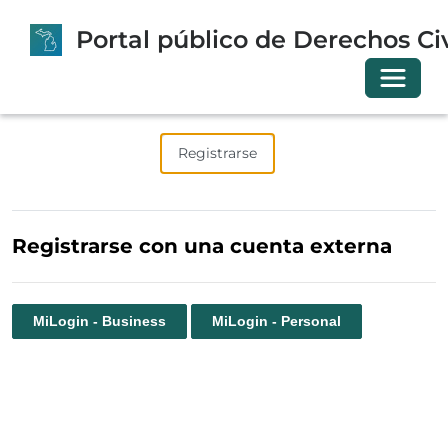
Portal público de Derechos Civ
Cambia
Iniciar sesión
Registrarse
Canjear invitación
Registrarse con una cuenta externa
MiLogin - Business
MiLogin - Personal