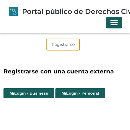
Portal público de Derechos Civ
Cambia
Iniciar sesión
Registrarse
Canjear invitación
Registrarse con una cuenta externa
MiLogin - Business
MiLogin - Personal