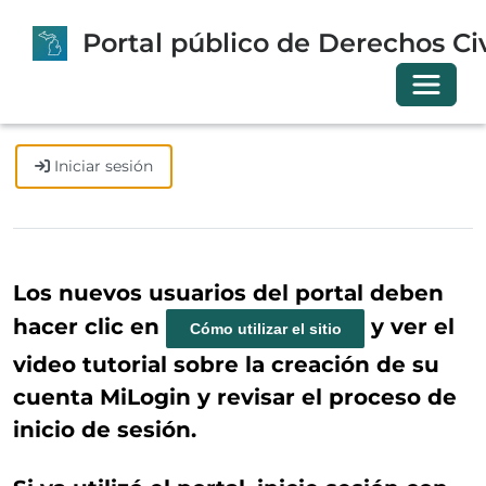
Portal público de Derechos Civ
Cambia
Iniciar sesión
Registrarse
Canjear invitación
Los nuevos usuarios del portal deben
hacer clic en
y ver el
Cómo utilizar el sitio
video tutorial sobre la creación de su
cuenta MiLogin y revisar el proceso de
inicio de sesión.