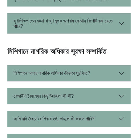
ঘৃণা/পক্ষপাতের ঘটনা বা ঘৃণামূলক অপরাধ কোথায় রিপোর্ট করা যেতে
পারে?
মিশিগানে নাগরিক অধিকার সুরক্ষা সম্পর্কিত
মিশিগানে আমার নাগরিক অধিকার কীভাবে সুরক্ষিত?
বেআইনি বৈষম্যের কিছু উদাহরণ কী কী?
আমি যদি বৈষম্যের শিকার হই, তাহলে কী করতে পারি?