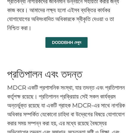
প্রতিবন্ধী নাগরিকদের জীবনমান উন্নয়নে সহায়তা করার জন্য
কাজ করে। আমাদের লক্ষ্য হলো এইসব ব্যক্তির কার্যকর
যোগাযোগের অবিসংবাদিত অধিকারকে স্বীকৃতি দেওয়া ও তা
নিশ্চিত করা।
DODDBHH দেখুন
প্রতিপালন এবং তদন্ত
MDCR একটি প্রশাসনিক সংস্থা, যার তদন্ত এবং প্রতিপালন
কর্তৃপক্ষ রয়েছে। প্রতিপালন প্রক্রিয়ায় সেই সকল কার্যক্রম
অন্তর্ভুক্ত রয়েছে যা একটি গ্রাহক MDCR-এর সাথে নাগরিক
অধিকার সম্পর্কিত যেকোনো চাহিদা বা উদ্বেগের বিষয়ে যোগাযোগ
করার সময় সম্পন্ন করা হয়, এর মধ্যে রয়েছে বৈষম্যের
অভিযোগের তদন্ত এবং সমাধান, সচেতনতা সৃষ্টি ও শিক্ষা, এবং