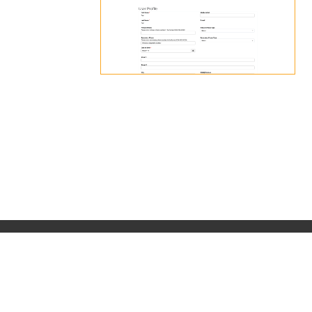
حقوق النشر 2025 لولاية ميشيغان |
Mi.gov الصفحة الرئيسية
|
السياسات
|
إمكانية الوصول
|
موارد الإعاقة
|
دليل قانون حرية المعلومات
على مستوى الولاية
|
الأقسام