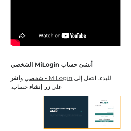
أنشئ حساب MiLogin الشخصي
للبدء، انتقل إلى
MiLogin - شخصي
و
انقر
على
زر إنشاء
حساب.