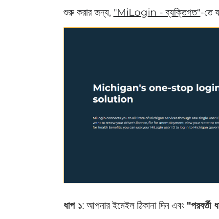
শুরু করার জন্য,
"MiLogin - ব্যক্তিগত"
-তে 
ধাপ ১
: আপনার ইমেইল ঠিকানা দিন এবং
"পরবর্তী 