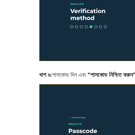
ধাপ ৬
:পাসকোড দিন এবং
"পাসকোড নিশ্চিত করুন