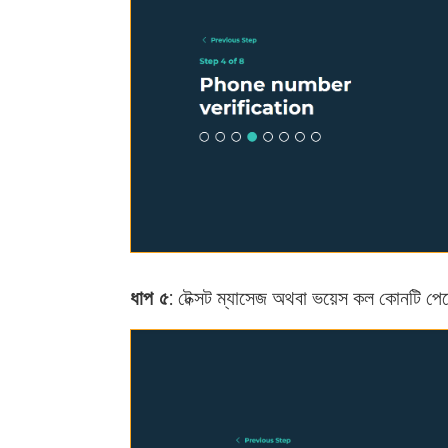
ধাপ ৫
: টেক্সট ম্যাসেজ অথবা ভয়েস কল কোনটি পেত