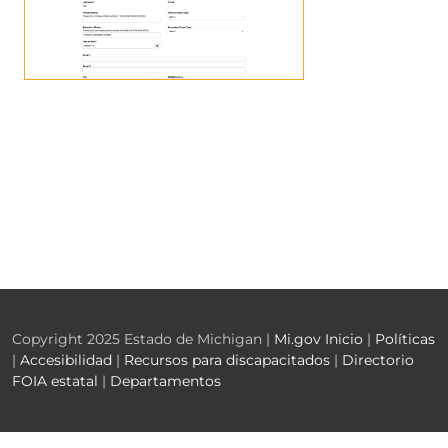
Copyright 2025 Estado de Michigan |
Mi.gov Inicio
|
Políticas
|
Accesibilidad
|
Recursos para discapacitados
|
Directorio
FOIA estatal
|
Departamentos